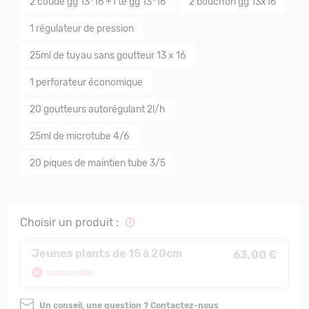
2 coude gg 13*16 +1 té gg 13*16
2 bouchon gg 13x16
1 régulateur de pression
25ml de tuyau sans goutteur 13 x 16
1 perforateur économique
20 goutteurs autorégulant 2l/h
25ml de microtube 4/6
20 piques de maintien tube 3/5
Choisir un produit :
Jeunes plants de 15 à 20cm
63,00 €
Indisponible
Un conseil, une question ? Contactez-nous