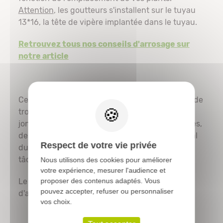
Attention
, les goutteurs s'installent sur le tuyau
13*16, la tête de vipère implantée dans le tuyau.
Retrouvez tous nos conseils d'arrosage sur
notre article
X
Ce kit peut être complété d'un perforateur afin de
trouer proprement votre tuyau, ainsi que de
jonctions diverses telles que des tés, des coudes,
des bouchons. La partie immédiatement en aval
Respect de votre vie privée
du robinet est prémontée pour vous faciliter la
tâche.
Nous utilisons des cookies pour améliorer
votre expérience, mesurer l'audience et
Le Kit peut également être monté sur tuyau
proposer des contenus adaptés. Vous
pouvez accepter, refuser ou personnaliser
d'arrosage équipé d'un raccord rapide.
vos choix.