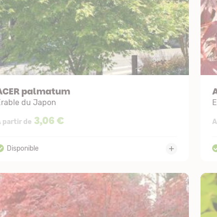
ACER palmatum
Erable du Japon
E
3,06 €
 partir de
A