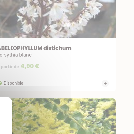
ABELIOPHYLLUM distichum
orsythia blanc
4,90 €
 partir de
X