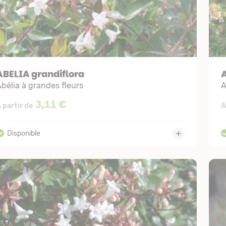
ABELIA grandiflora
A
bélia à grandes fleurs
A
3,11 €
 partir de
A