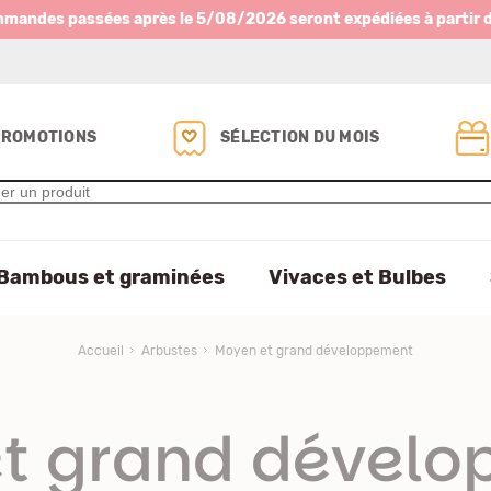
mmandes passées après le 5/08/2026 seront expédiées à partir 
PROMOTIONS
SÉLECTION DU MOIS
Bambous et graminées
Vivaces et Bulbes
Accueil
Arbustes
Moyen et grand développement
t grand dével