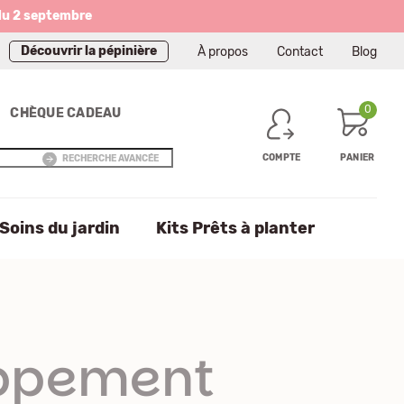
du 2 septembre
Découvrir la pépinière
À propos
Contact
Blog
0
CHÈQUE CADEAU
COMPTE
PANIER
RECHERCHE AVANCÉE
Soins du jardin
Kits Prêts à planter
oppement