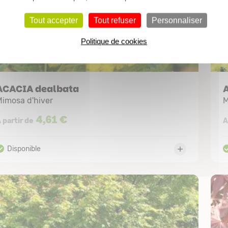
Tout accepter
Tout refuser
Personnaliser
Politique de cookies
ACACIA dealbata
imosa d'hiver
M
4,61 €
 partir de
A