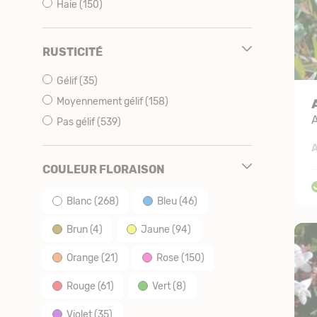
Haie
(150)
RUSTICITÉ
Gélif
(35)
Moyennement gélif
(158)
A
Pas gélif
(539)
A
COULEUR FLORAISON
Blanc
(268)
Bleu
(46)
Brun
(4)
Jaune
(94)
Orange
(21)
Rose
(150)
Rouge
(61)
Vert
(8)
Violet
(35)