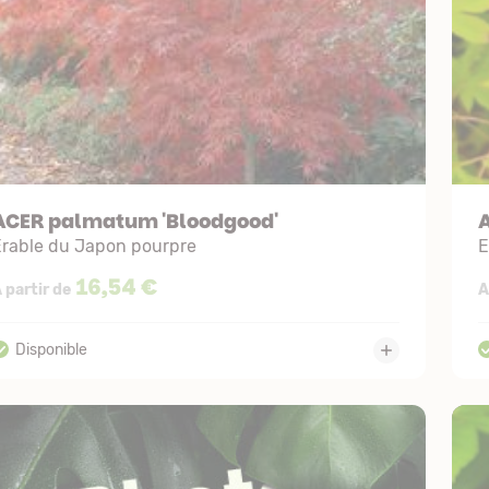
ACER palmatum 'Bloodgood'
Erable du Japon pourpre
E
16,54 €
 partir de
A