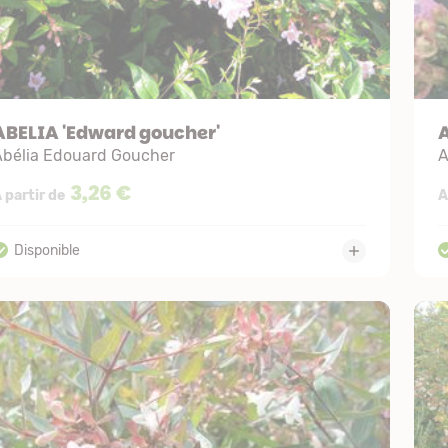
ABELIA 'Edward goucher'
A
Abélia Edouard Goucher
A
3,26 €
 partir de
A