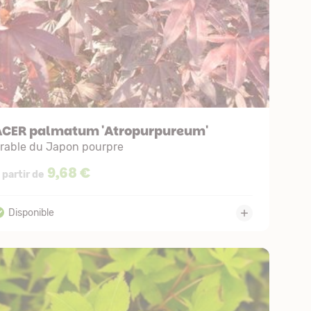
ACER palmatum 'Atropurpureum'
rable du Japon pourpre
9,68 €
 partir de