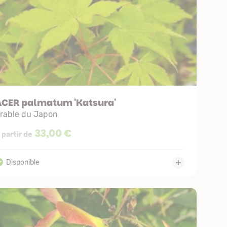
ACER palmatum 'Katsura'
rable du Japon
33,00 €
 partir de