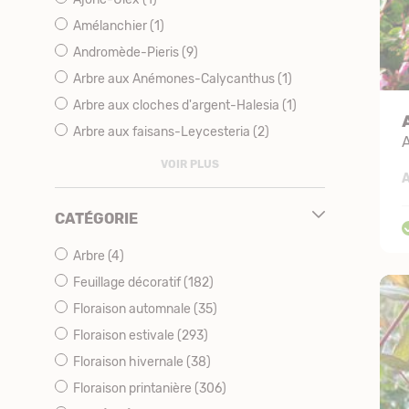
Amélanchier
(1)
Andromède-Pieris
(9)
Arbre aux Anémones-Calycanthus
(1)
Arbre aux cloches d'argent-Halesia
(1)
Arbre aux faisans-Leycesteria
(2)
VOIR PLUS
A
CATÉGORIE
Arbre
(4)
Feuillage décoratif
(182)
Floraison automnale
(35)
Floraison estivale
(293)
Floraison hivernale
(38)
Floraison printanière
(306)