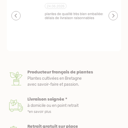
24.06.2026
23.06.2026
plantes de qualité très bien emballées et
Un site que
délais de livraison raisonnables
réserve. La c
livraison est
courts. Les 
emballés et p
première comm
nous avons a
Producteur français de plantes
Plantes cultivées en Bretagne
avec savoir-faire et passion.
Livraison soignée *
à domicile ou en point retrait
*en savoir plus
Retrait gratuit sur place