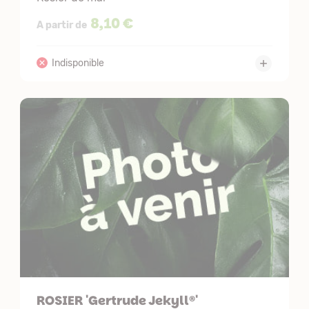
8,10 €
A partir de
ROSIER 'Gertrude Jekyll®'