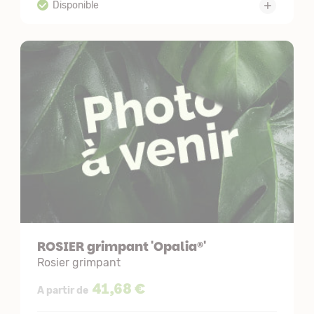
ROSIER grimpant 'Opalia®'
Rosier grimpant
41,68 €
A partir de