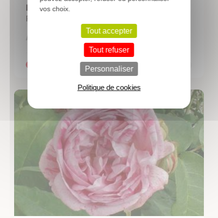
ROSIER 'Golden Delight'
vos choix.
Rosier à fleurs groupées
Tout accepter
8,30 €
A partir de
Tout refuser
Personnaliser
Politique de cookies