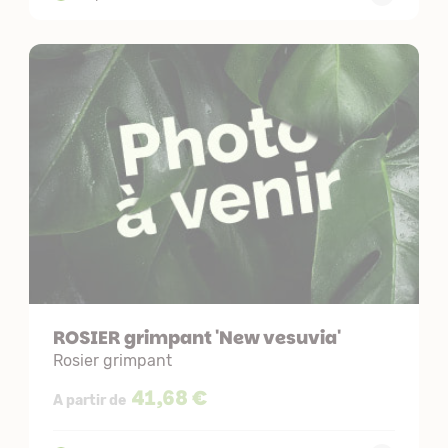
ROSIER grimpant 'New vesuvia'
Rosier grimpant
41,68 €
A partir de