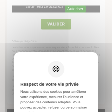
reCAPTCHA est désactivé.
Autoriser
* Champs obligatoires
Les informations que vous communiquez via ce formulaire nous sont utiles
pour répondre à votre demande et ne seront réservées qu'à cet usage à
l'exclusion de tout autre traitement. Elles ne seront jamais communiquées à
X
des tiers et feront l'objet d'une exploitation conforme aux directives du
Règlement Général de la Protection des Données (RGPD) de l'UE en matière
de sécurité et confidentialité. La durée maximum de conservation de ces
données est d'une année.
Pour plus d'informations sur notre gestion des données personnelles, vous
pouvez consulter notre
Politique de confidentialité
.
Respect de votre vie privée
Si vous souhaitez exercer vos droits sur l'utilisation de vos données
personnelles ou contacter le responsable de traitement, vous pouvez
Nous utilisons des cookies pour améliorer
utiliser notre page
Exercez vos droits
.
votre expérience, mesurer l'audience et
proposer des contenus adaptés. Vous
pouvez accepter, refuser ou personnaliser