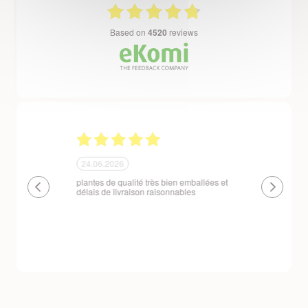
based on
4520
reviews
24.06.2026
23.06.2026
plantes de qualité très bien emballées et
Un site que
délais de livraison raisonnables
réserve. La c
livraison est
courts. Les 
emballés et p
première comm
nous avons a