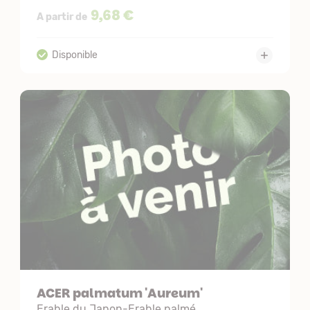
9,68 €
A partir de
ACER palmatum 'Aureum'
Erable du Japon-Erable palmé