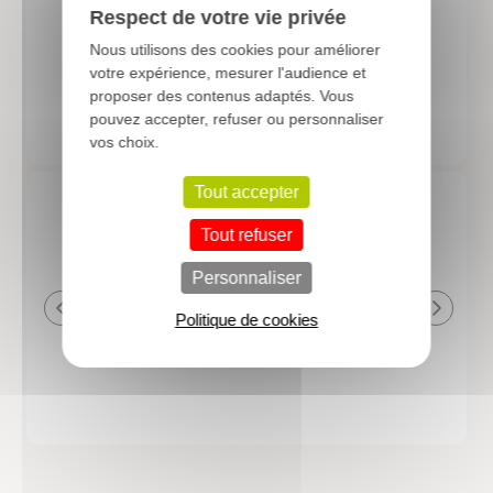
Respect de votre vie privée
Nous utilisons des cookies pour améliorer
based on
4520
reviews
votre expérience, mesurer l'audience et
proposer des contenus adaptés. Vous
pouvez accepter, refuser ou personnaliser
vos choix.
Tout accepter
Tout refuser
22.07.2026
24.06.2026
Personnaliser
de et
Tout est OK.
plantes de qual
bon état
délais de livra
Politique de cookies