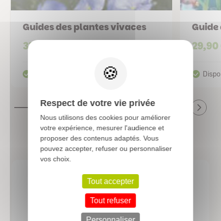
Guides des plantes vivaces
Guide 
33,90 €
29,90
X
Respect de votre vie privée
Nous utilisons des cookies pour améliorer
votre expérience, mesurer l'audience et
proposer des contenus adaptés. Vous
pouvez accepter, refuser ou personnaliser
vos choix.
Tout accepter
4.8/5
Tout refuser
based on
4520
reviews
Personnaliser