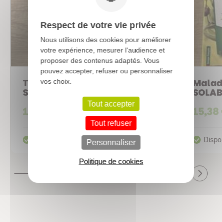
Respect de votre vie privée
Nous utilisons des cookies pour améliorer
votre expérience, mesurer l'audience et
proposer des contenus adaptés. Vous
pouvez accepter, refuser ou personnaliser
Traitement Anti-Pucerons
Maladi
vos choix.
SOLABIOL
SOLAB
Tout accepter
12,75 €
15,38
Tout refuser
Personnaliser
Politique de cookies