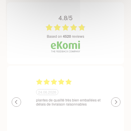
4.8/5
based on
4520
reviews
24.06.2026
23.06.2026
plantes de qualité très bien emballées et
Un site que
délais de livraison raisonnables
réserve. La c
livraison est
courts. Les 
emballés et p
première comm
nous avons a