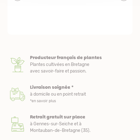
livraison est
courts. Les 
emballés et p
première comm
nous avons a
Producteur français de plantes
Plantes cultivées en Bretagne
avec savoir-faire et passion.
Livraison soignée *
à domicile ou en point retrait
*en savoir plus
Retrait gratuit sur place
à Gennes-sur-Seiche et à
Montauban-de-Bretagne (35).