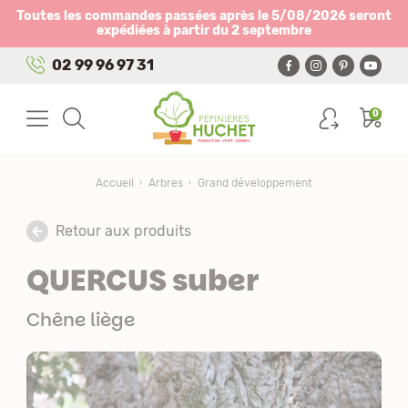
Panneau de gestion des cookies
Toutes les commandes passées après le 5/08/2026 seront
expédiées à partir du 2 septembre
02 99 96 97 31
0
Accueil
Arbres
Grand développement
Retour aux produits
QUERCUS suber
Chêne liège