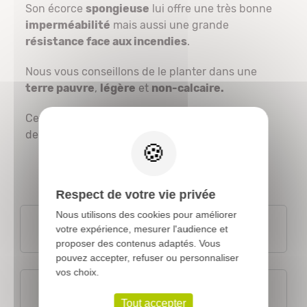
Son écorce
spongieuse
lui offre une très bonne
imperméabilité
mais aussi une grande
résistance face aux incendies
.
Nous vous conseillons de le planter dans une
terre pauvre
,
légère
et
non-calcaire.
Cette variété résiste bien aux embruns du bord
X
de mer.
Respect de votre vie privée
Nous utilisons des cookies pour améliorer
Plantation
votre expérience, mesurer l'audience et
proposer des contenus adaptés. Vous
pouvez accepter, refuser ou personnaliser
vos choix.
Conditions de culture
Tout accepter