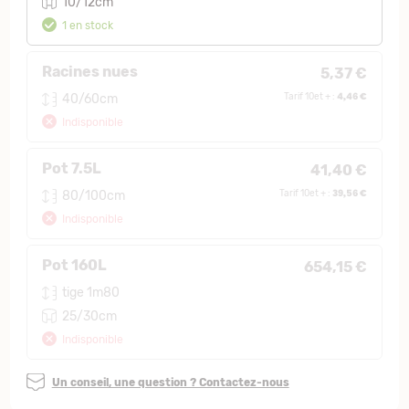
10/12cm
1 en stock
Racines nues
5,37 €
4,46 €
40/60cm
Tarif 10et + :
Indisponible
Pot 7.5L
41,40 €
39,56 €
80/100cm
Tarif 10et + :
Indisponible
Pot 160L
654,15 €
tige 1m80
25/30cm
Indisponible
Un conseil, une question ? Contactez-nous