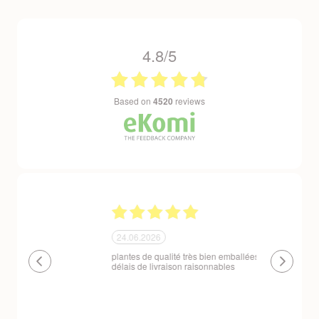
4.8/5
based on
4520
reviews
24.06.2026
23.06.2026
plantes de qualité très bien emballées et
Un site que
délais de livraison raisonnables
réserve. La c
livraison est
courts. Les 
emballés et p
première comm
nous avons a