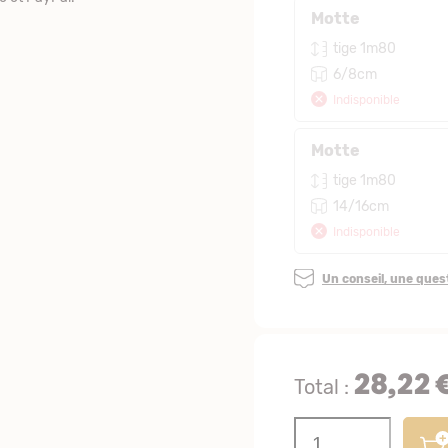
Motte
tige 1m80
6/8cm
Indisponible
Motte
tige 1m80
14/16cm
Indisponible
Un conseil, une que
28,22 
Total :