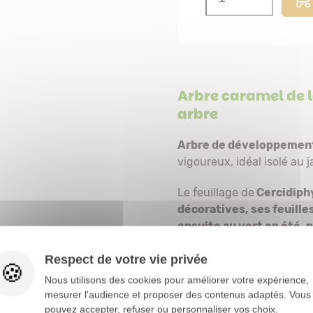
Arbre caramel de l
arbre
Arbre de développemen
vigoureux, idéal isolé au 
Le feuillage de
Cercidiph
décoratives, ses feuille
ensuite au vert en été, 
sols acides.
Respect de votre vie privée
Au soleil, le feuillage dé
Nous utilisons des cookies pour améliorer votre expérience,
surtout le soir ou lorsqu'on
mesurer l'audience et proposer des contenus adaptés. Vous
pouvez accepter, refuser ou personnaliser vos choix.