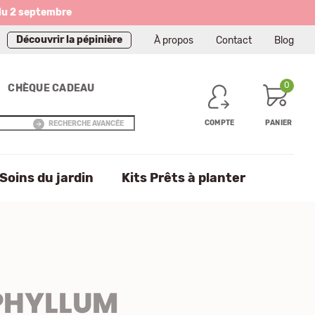
du 2 septembre
Découvrir la pépinière
À propos
Contact
Blog
0
CHÈQUE CADEAU
COMPTE
PANIER
RECHERCHE AVANCÉE
Soins du jardin
Kits Prêts à planter
PHYLLUM