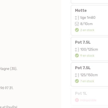
Motte
tige 1m80
8/10cm
2 en stock
Pot 7.5L
100/125cm
9 en stock
Pot 7.5L
tagne (35).
125/150cm
7 en stock
96 97 31.
Pot 1L
Indisponible
e et PayPal.