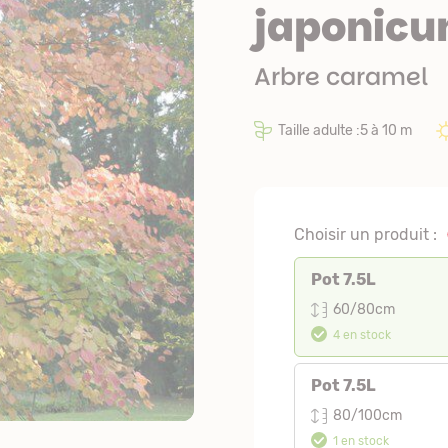
japonic
Arbre caramel
Taille adulte :5 à 10 m
Choisir un produit :
Pot 7.5L
60/80cm
4 en stock
Pot 7.5L
80/100cm
1 en stock