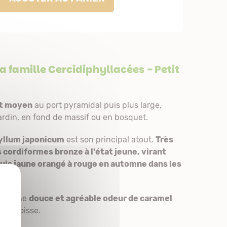
a famille
Cercidiphyllacées
- Petit
t moyen
au port pyramidal puis plus large,
jardin, en fond de massif ou en bosquet.
yllum japonicum
est son principal atout.
Très
s cordiformes bronze à l'état jeune, virant
puis jaune orangé à rouge en automne dans les
X
gage une
douce et agréable odeur de caramel
 le froisse.