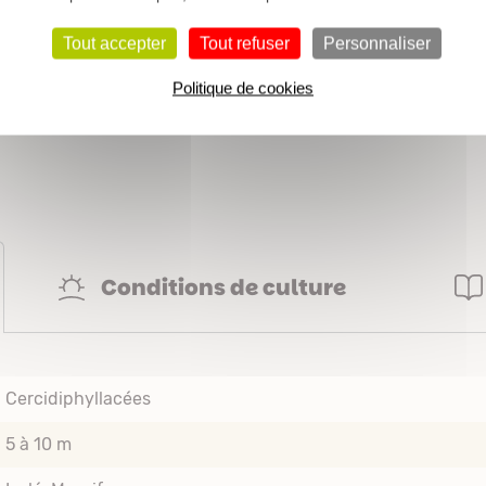
Tout accepter
Tout refuser
Personnaliser
A abriter des vents froids.
Politique de cookies
Feuillage coloré et parfu
Conditions de culture
Cercidiphyllacées
5 à 10 m