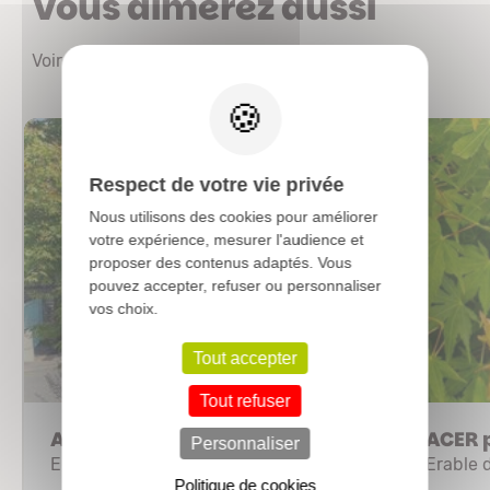
Vous aimerez aussi
Voir les autres produits
X
Respect de votre vie privée
Nous utilisons des cookies pour améliorer
votre expérience, mesurer l'audience et
proposer des contenus adaptés. Vous
pouvez accepter, refuser ou personnaliser
vos choix.
Tout accepter
Tout refuser
ACER palmatum
ACER 
Personnaliser
Erable du Japon
Erable 
Politique de cookies