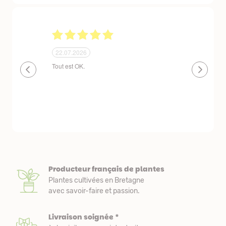
24.06.2026
23.06.2026
plantes de qualité très bien emballées et
Un site que
délais de livraison raisonnables
réserve. La c
livraison est
courts. Les 
emballés et p
première comm
nous avons a
Producteur français de plantes
Plantes cultivées en Bretagne
avec savoir-faire et passion.
Livraison soignée *