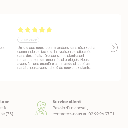
21.06.2026
20.06.2026
 !
Ras, la livraison est conforme à mes attentes
Livraison à 
changement d
t
place
Service client
et à
Besoin d’un conseil,
e (35).
contactez-nous au 02 99 96 97 31.