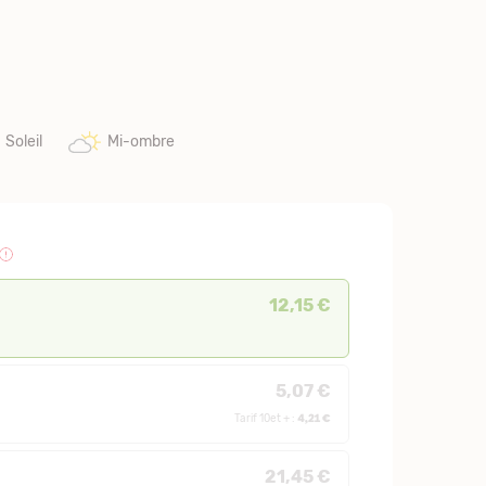
Soleil
Mi-ombre
12,15 €
5,07 €
4,21 €
Tarif 10et + :
21,45 €