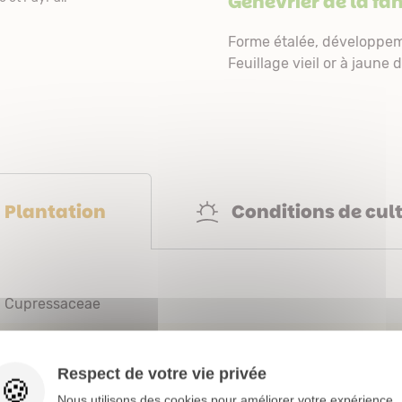
Genévrier de la fa
Forme étalée, développem
Feuillage vieil or à jaune d
Conditions de cul
Plantation
Cupressaceae
1 à 3 m
Respect de votre vie privée
Bac
Isolé
Massif
Nous utilisons des cookies pour améliorer votre expérience,