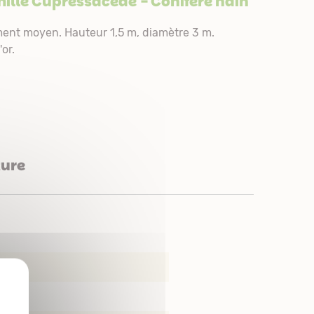
mille
Cupressaceae
- Conifère nain
ent moyen. Hauteur 1,5 m, diamètre 3 m.
'or.
ture
X