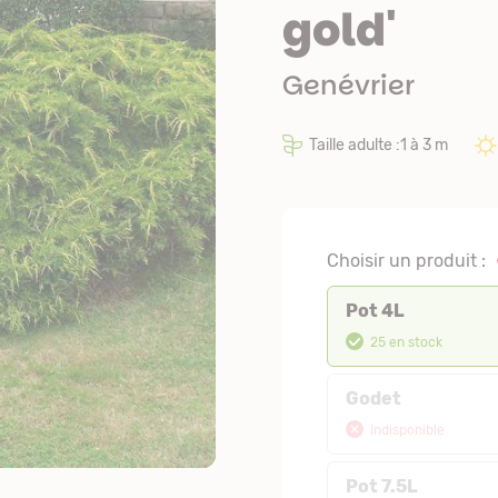
gold'
Genévrier
Taille adulte :1 à 3 m
Choisir un produit :
Pot 4L
25 en stock
Godet
Indisponible
Pot 7.5L