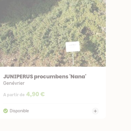
JUNIPERUS procumbens 'Nana'
Genévrier
4,90 €
A partir de