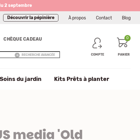
du 2 septembre
Découvrir la pépinière
À propos
Contact
Blog
0
CHÈQUE CADEAU
COMPTE
PANIER
RECHERCHE AVANCÉE
Soins du jardin
Kits Prêts à planter
S media 'Old