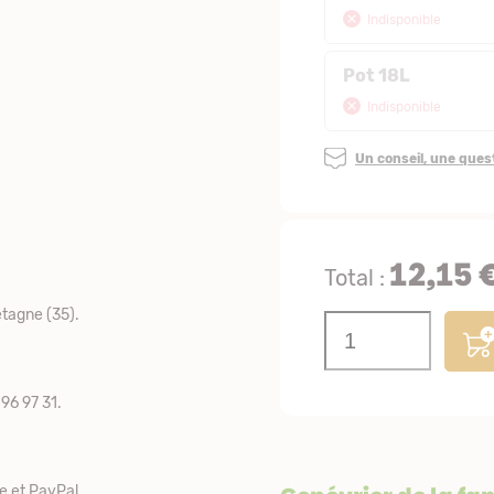
Indisponible
Pot 18L
Indisponible
Un conseil, une que
12,15 
Total :
tagne (35).
96 97 31.
e et PayPal.