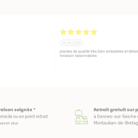
21.06.2026
ballage soigné des produits
Tout est parfait. Je suis enchantée Quoi de plus
 aux variations de
Excellente maison et plantes de qualité. Merci
sques de manutention en cours
beaucoup. Je vous recommande. Cordialemen
raison soignée *
Retrait gratuit sur 
micile ou en point retrait
à Gennes-sur-Seiche 
Montauban-de-Bretagn
savoir plus