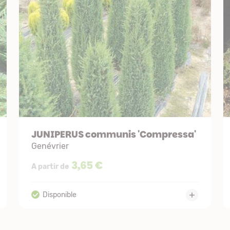
JUNIPERUS communis 'Compressa'
Genévrier
3,65 €
A partir de