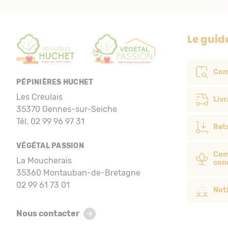
Le guid
Com
PÉPINIÈRES HUCHET
Les Creulais
Livr
35370 Gennes-sur-Seiche
Tél. 02 99 96 97 31
Retr
VÉGÉTAL PASSION
Com
La Moucherais
con
35360 Montauban-de-Bretagne
02 99 61 73 01
Noti
Nous contacter