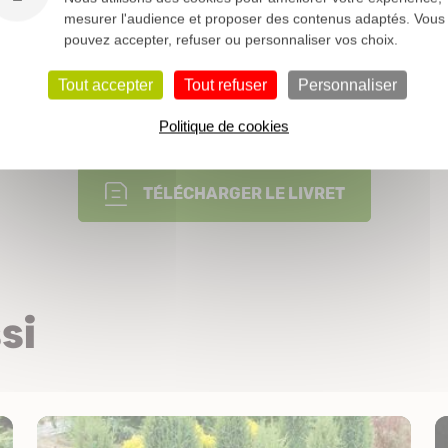
Conifères nain et rocaille
mesurer l'audience et proposer des contenus adaptés. Vous
pouvez accepter, refuser ou personnaliser vos choix.
Persistant
Tout accepter
Tout refuser
Personnaliser
Nos conseils pour vos plantations
Politique de cookies
TÉLÉCHARGER LE LIVRET
si