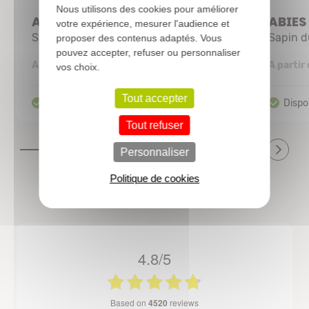
Nous utilisons des cookies pour améliorer
ABIES concolor
ABIES
votre expérience, mesurer l'audience et
Sapin du Colorado
Sapin 
proposer des contenus adaptés. Vous
pouvez accepter, refuser ou personnaliser
5,51 €
A partir de
A partir
vos choix.
Tout accepter
Tout refuser
Personnaliser
Politique de cookies
4.8/5
based on
4520
reviews