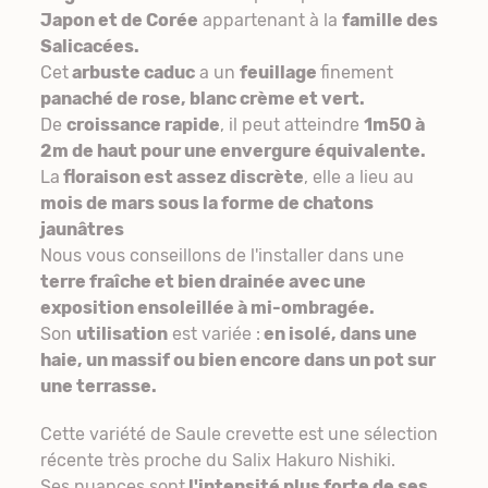
Japon et de Corée
appartenant à la
famille des
Salicacées.
Cet
arbuste caduc
a un
feuillage
finement
panaché de rose, blanc crème et vert.
De
croissance rapide
, il peut atteindre
1m50 à
2m de haut pour une envergure équivalente.
La
floraison est assez discrète
, elle a lieu au
mois de mars sous la forme de chatons
jaunâtres
Nous vous conseillons de l'installer dans une
terre fraîche et bien drainée avec une
exposition ensoleillée à mi-ombragée.
Son
utilisation
est variée :
en isolé, dans une
haie, un massif ou bien encore dans un pot sur
une terrasse.
Cette variété de Saule crevette est une sélection
récente très proche du Salix Hakuro Nishiki.
Ses nuances sont
l'intensité plus forte de ses