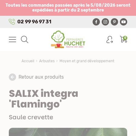
Panneau de gestion des cookies
Toutes les commandes passées après le 5/08/2026 seront
expédiées à partir du 2 septembre
02 99 96 97 31
0
Accueil
Arbustes
Moyen et grand développement
Retour aux produits
SALIX integra
'Flamingo'
Saule crevette