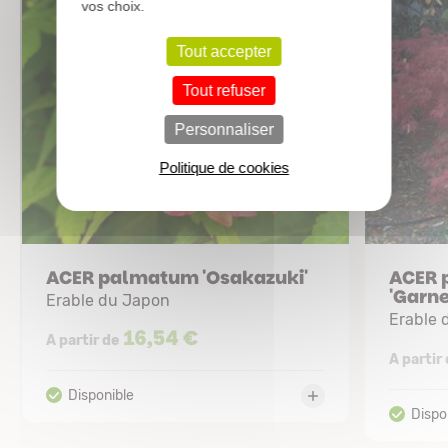
vos choix.
Tout accepter
Tout refuser
Personnaliser
Politique de cookies
ACER palmatum 'Osakazuki'
ACER 
'Garne
Erable du Japon
Erable 
16,54 €
A partir de
A partir