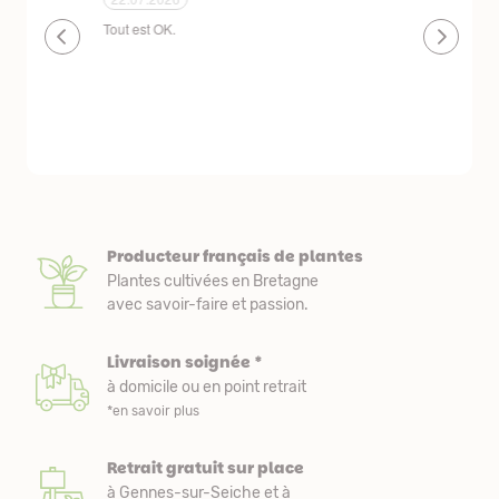
plantes de qualité très bien emballées et
Un site que
délais de livraison raisonnables
réserve. La c
livraison est
courts. Les 
emballés et p
première comm
nous avons a
Producteur français de plantes
Plantes cultivées en Bretagne
avec savoir-faire et passion.
Livraison soignée *
à domicile ou en point retrait
*en savoir plus
Retrait gratuit sur place
à Gennes-sur-Seiche et à