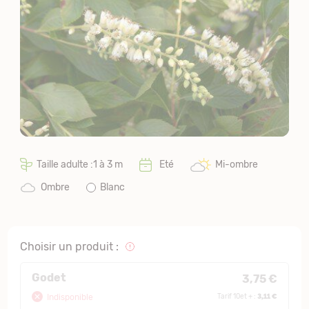
Taille adulte :1 à 3 m
Eté
Mi-ombre
Ombre
Blanc
Choisir un produit :
Godet
3,75 €
3,11 €
Indisponible
Tarif 10et + :