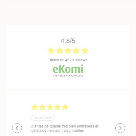
4.8/5
based on
4520
reviews
24.06.2026
23.06.2026
plantes de qualité très bien emballées et
Un site que
délais de livraison raisonnables
réserve. La c
livraison est