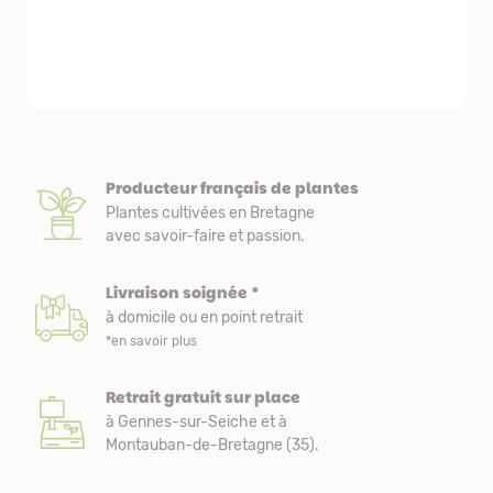
courts. Les 
emballés et p
première comm
nous avons a
Producteur français de plantes
Plantes cultivées en Bretagne
avec savoir-faire et passion.
Livraison soignée *
à domicile ou en point retrait
*en savoir plus
Retrait gratuit sur place
à Gennes-sur-Seiche et à
Montauban-de-Bretagne (35).