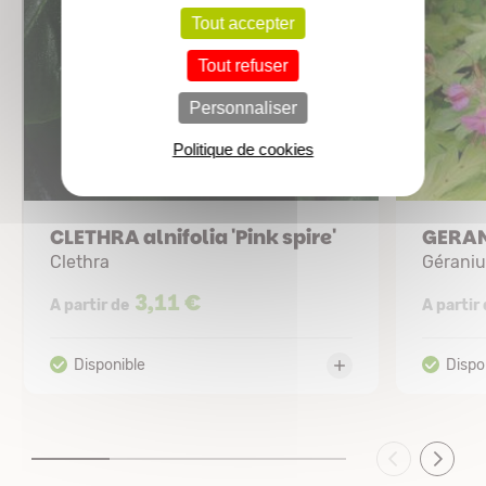
Tout accepter
Tout refuser
Personnaliser
Politique de cookies
CLETHRA alnifolia 'Pink spire'
GERAN
Clethra
Gérani
3,11 €
A partir de
A partir