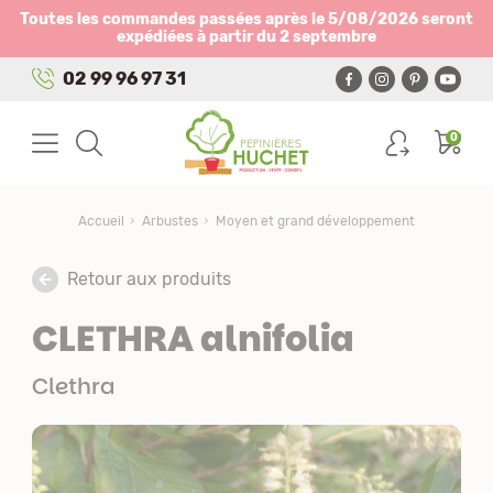
Panneau de gestion des cookies
Toutes les commandes passées après le 5/08/2026 seront
expédiées à partir du 2 septembre
02 99 96 97 31
0
Accueil
Arbustes
Moyen et grand développement
Retour aux produits
CLETHRA alnifolia
Clethra