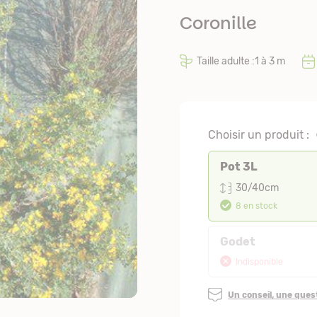
Coronille
Taille adulte :1 à 3 m
Choisir un produit :
Pot 3L
30/40cm
8 en stock
Godet
Indisponible
Un conseil, une que