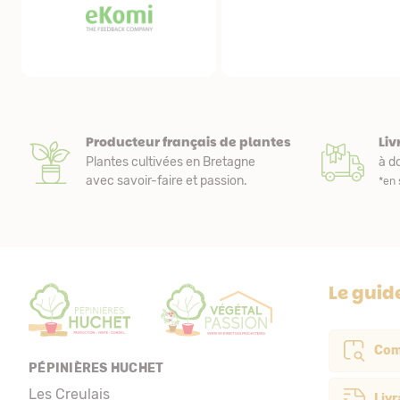
remarquablement emballés et protégés. Nous
de livraison.
avons fait une première commande et tout étant
parfait, nous avons acheté de nouveaux plants.
Producteur français de plantes
Liv
Plantes cultivées en Bretagne
à do
avec savoir-faire et passion.
*en 
Le guid
Com
PÉPINIÈRES HUCHET
Les Creulais
Livr