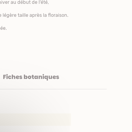
'hiver au début de l'été,
légère taille après la floraison.
mée.
Fiches botaniques