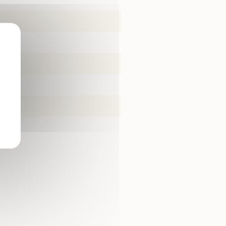
X
ière