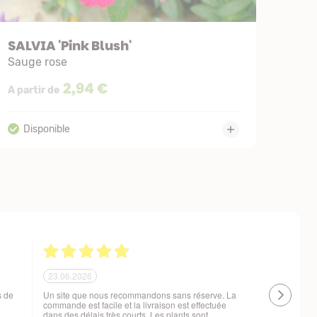
SALVIA 'Pink Blush'
Sauge rose
2,94 €
A partir de
21.06.2026
20.06.2026
 !
Ras, la livraison est conforme à mes attentes
Livraison à 
changement d
t