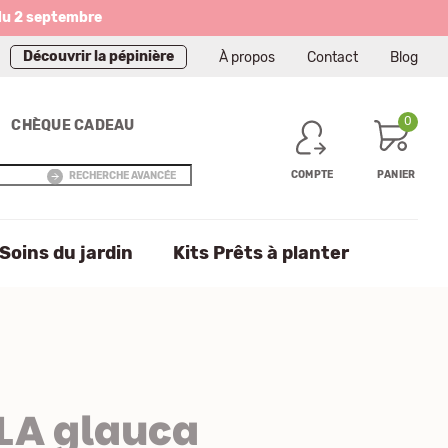
du 2 septembre
Découvrir la pépinière
À propos
Contact
Blog
0
CHÈQUE CADEAU
COMPTE
PANIER
RECHERCHE AVANCÉE
Soins du jardin
Kits Prêts à planter
LA glauca