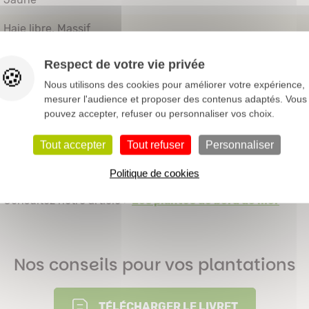
Haie libre
Massif
Floraison estivale
Respect de votre vie privée
Nous utilisons des cookies pour améliorer votre expérience,
Persistant
mesurer l'audience et proposer des contenus adaptés. Vous
pouvez accepter, refuser ou personnaliser vos choix.
Eté
++
Tout accepter
Tout refuser
Personnaliser
Consultez notre article >
Les arbustes à floraison printan
Politique de cookies
Consultez notre article >
Les plantes de bord de mer
Nos conseils pour vos plantations
TÉLÉCHARGER LE LIVRET