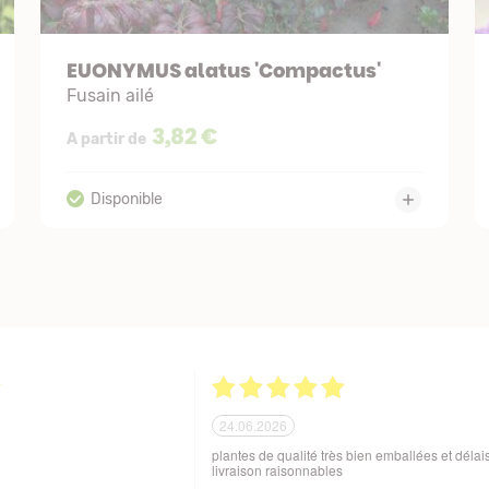
EUONYMUS alatus 'Compactus'
Fusain ailé
3,82 €
A partir de
21.06.2026
ballage soigné des produits
Tout est parfait. Je suis enchantée Quoi de plus
 aux variations de
Excellente maison et plantes de qualité. Merci
sques de manutention en cours
beaucoup. Je vous recommande. Cordialemen