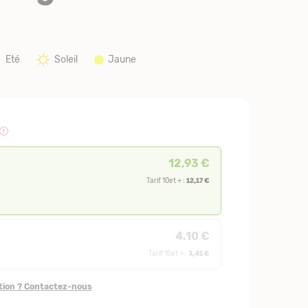
Eté
Soleil
Jaune
12,93 €
12,17 €
Tarif 10et + :
4,10 €
3,41 €
Tarif 10et + :
stion ? Contactez-nous