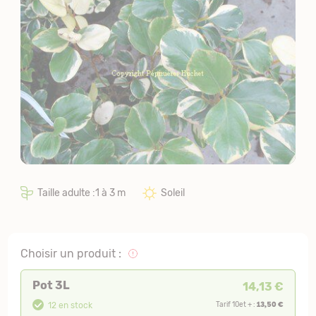
Taille adulte :1 à 3 m
Soleil
Choisir un produit :
Pot 3L
14,13 €
13,50 €
12 en stock
Tarif 10et + :