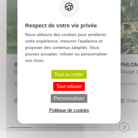
Respect de votre vie privée
Nous utilisons des cookies pour améliorer
votre expérience, mesurer l'audience et
proposer des contenus adaptés. Vous
pouvez accepter, refuser ou personnaliser
vos choix.
GRISELINA littolaris
PHLOM
Griseline du littoral
Sauge d
Tout accepter
3,53 €
A partir de
A partir
Tout refuser
Personnaliser
Politique de cookies