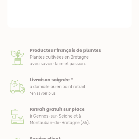
emballés et p
première comm
nous avons a
Producteur français de plantes
Plantes cultivées en Bretagne
avec savoir-faire et passion.
Livraison soignée *
à domicile ou en point retrait
*en savoir plus
Retrait gratuit sur place
à Gennes-sur-Seiche et à
Montauban-de-Bretagne (35).
Service client