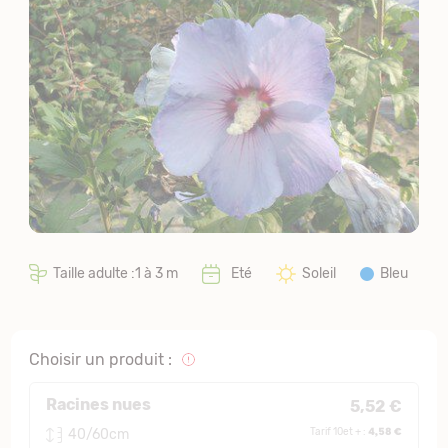
Taille adulte :1 à 3 m
Eté
Soleil
Bleu
Choisir un produit :
Racines nues
5,52 €
4,58 €
40/60cm
Tarif 10et + :