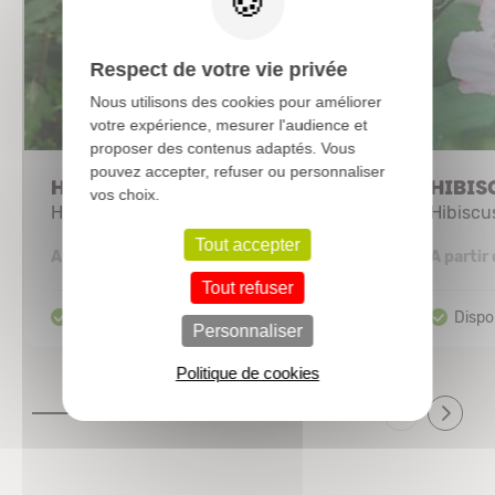
Respect de votre vie privée
Nous utilisons des cookies pour améliorer
votre expérience, mesurer l'audience et
proposer des contenus adaptés. Vous
pouvez accepter, refuser ou personnaliser
HIBISCUS syriacus 'Marina'
HIBIS
vos choix.
Hibiscus/Althae
Hibiscu
Tout accepter
7,47 €
A partir de
A partir
Tout refuser
Personnaliser
Politique de cookies