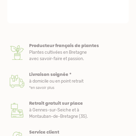
emballés et p
première comm
nous avons a
Producteur français de plantes
Plantes cultivées en Bretagne
avec savoir-faire et passion.
Livraison soignée *
à domicile ou en point retrait
*en savoir plus
Retrait gratuit sur place
à Gennes-sur-Seiche et à
Montauban-de-Bretagne (35).
Service client