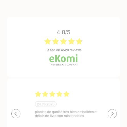
4.8/5
based on
4520
reviews
24.06.2026
23.06.2026
plantes de qualité très bien emballées et
Un site que
délais de livraison raisonnables
réserve. La c
livraison est
courts. Les 