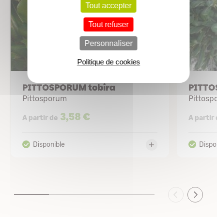
Tout accepter
Tout refuser
Personnaliser
Politique de cookies
PITTOSPORUM tobira
PITTO
Pittosporum
Pittosp
3,58 €
A partir de
A partir