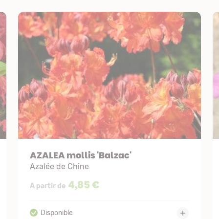
AZALEA mollis 'Balzac'
Azalée de Chine
4,85 €
A partir de