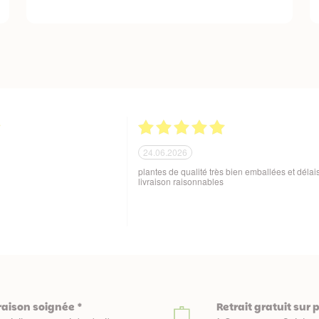
21.06.2026
ballage soigné des produits
Tout est parfait. Je suis enchantée Quoi de plus
 aux variations de
Excellente maison et plantes de qualité. Merci
sques de manutention en cours
beaucoup. Je vous recommande. Cordialemen
raison soignée *
Retrait gratuit sur 