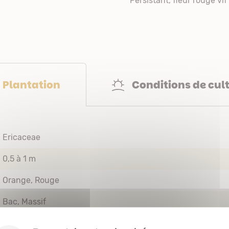
Persistant, fleur rouge vif 
Conditions de cul
Plantation
Ericaceae
0,5 à 1 m
Orange
Rouge
Bac
Massif
Floraison printanière