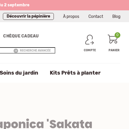
du 2 septembre
Découvrir la pépinière
À propos
Contact
Blog
0
CHÈQUE CADEAU
COMPTE
PANIER
RECHERCHE AVANCÉE
Soins du jardin
Kits Prêts à planter
aponica 'Sakata