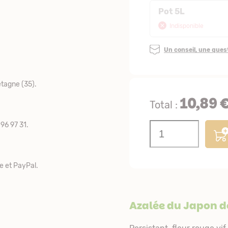
Pot 5L
Indisponible
Un conseil, une que
tagne (35).
10,89 
Total :
96 97 31.
e et PayPal.
Azalée du Japon de