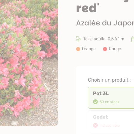
red'
Azalée du Japo
Taille adulte :0,5 à 1 m
Orange
Rouge
Choisir un produit :
Pot 3L
30 en stock
Godet
Indisponible