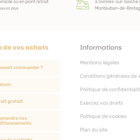
micile ou en point retrait
à Gennes-sur-Seiche 
Montauban-de-Bretagn
savoir plus
e de vos achats
Informations
Mentions légales
ment commander ?
Conditions générales de 
aison
Politique de confidentiali
ait gratuit
Exercez vos droits
Politique de cookies
prendre nos
ditionnements
Plan du site