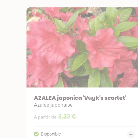
AZALEA japonica 'Vuyk's scarlet'
Azalée japonaise
3,33 €
A partir de