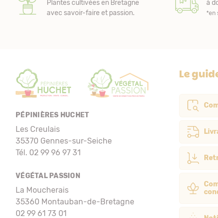
Plantes cultivées en Bretagne
à do
avec savoir-faire et passion.
*en 
Le guid
Com
PÉPINIÈRES HUCHET
Les Creulais
Livr
35370 Gennes-sur-Seiche
Tél. 02 99 96 97 31
Retr
VÉGÉTAL PASSION
Com
La Moucherais
con
35360 Montauban-de-Bretagne
02 99 61 73 01