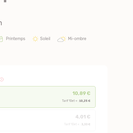
n
Printemps
Soleil
Mi-ombre
10,89 €
10,25 €
Tarif 10et + :
4,01 €
3,33 €
Tarif 10et + :