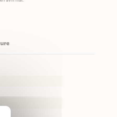
en avril mai.
ture
X