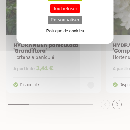
Tout refuser
Personnaliser
Politique de cookies
HYDRANGEA paniculata
HYDRA
'Grandiflora'
'Comp
Hortensia paniculé
Hortens
3,41 €
A partir de
A partir