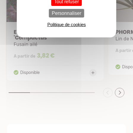
Tout refuser
Personnaliser
Politique de cookies
EUONYMUS alatus
PHORM
'Compactus'
Lin de 
Fusain ailé
A partir
3,82 €
A partir de