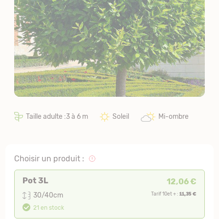
Taille adulte :3 à 6 m
Soleil
Mi-ombre
Choisir un produit :
Pot 3L
12,06 €
11,35 €
30/40cm
Tarif 10et + :
21 en stock