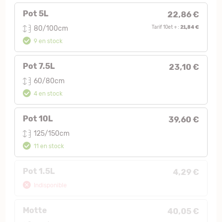
Pot 5L
22,86 €
21,84 €
80/100cm
Tarif 10et + :
9 en stock
Pot 7.5L
23,10 €
60/80cm
4 en stock
Pot 10L
39,60 €
125/150cm
11 en stock
Pot 1.5L
4,29 €
Indisponible
Motte
40,05 €