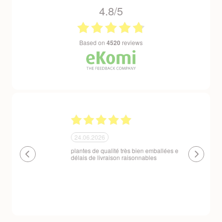
4.8/5
based on
4520
reviews
24.06.2026
23.06.2026
plantes de qualité très bien emballées et
Un site que
délais de livraison raisonnables
réserve. La c
livraison est
courts. Les 
emballés et p
première comm
nous avons a