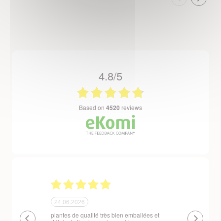
4.8/5
based on
4520
reviews
24.06.2026
23.06.2026
plantes de qualité très bien emballées et
Un site que