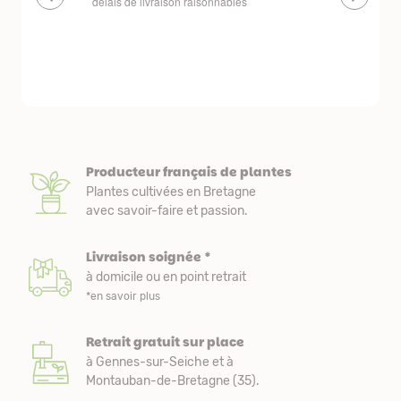
délais de livraison raisonnables
réserve. La c
livraison est
courts. Les 
emballés et p
première comm
nous avons a
Producteur français de plantes
Plantes cultivées en Bretagne
avec savoir-faire et passion.
Livraison soignée *
à domicile ou en point retrait
*en savoir plus
Retrait gratuit sur place
à Gennes-sur-Seiche et à
Montauban-de-Bretagne (35).