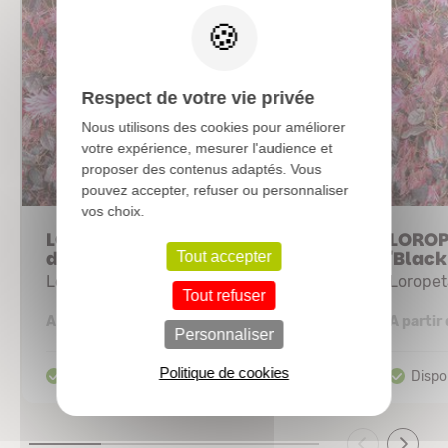
Respect de votre vie privée
Nous utilisons des cookies pour améliorer
votre expérience, mesurer l'audience et
proposer des contenus adaptés. Vous
pouvez accepter, refuser ou personnaliser
vos choix.
LOROPETALUM chinense 'Fire
LOROP
dance'
'Black
Tout accepter
Loropetalum pourpre
Lorope
Tout refuser
5,39 €
A partir de
A partir
Personnaliser
Politique de cookies