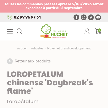
Panneau de gestion des cookies
Toutes les commandes passées après le 5/08/2026 seront
expédiées à partir du 2 septembre
02 99 96 97 31
0
Accueil
Arbustes
Moyen et grand développement
Retour aux produits
LOROPETALUM
chinense 'Daybreak's
flame'
Loropétalum