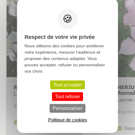
X
Respect de votre vie privée
Nous utilisons des cookies pour améliorer
votre expérience, mesurer l'audience et
proposer des contenus adaptés. Vous
pouvez accepter, refuser ou personnaliser
vos choix.
Tout accepter
NERIUM oleander Blanc
NERIUM
Romai
Laurier rose
Tout refuser
Laurier
14,27 €
A partir de
Personnaliser
A partir
Politique de cookies