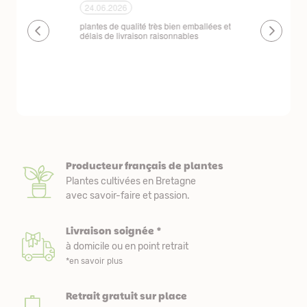
24.06.2026
23.06.2026
plantes de qualité très bien emballées et
Un site que
délais de livraison raisonnables
réserve. La c
livraison est
courts. Les 
emballés et p
première comm
nous avons a
Producteur français de plantes
Plantes cultivées en Bretagne
avec savoir-faire et passion.
Livraison soignée *
à domicile ou en point retrait
*en savoir plus
Retrait gratuit sur place