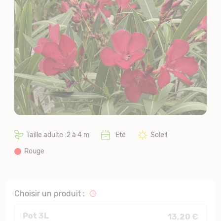
Taille adulte :2 à 4 m
Eté
Soleil
Rouge
Choisir un produit :
Pot 3L
13,20 €