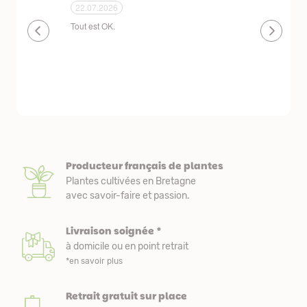
24.06.2026
23.06.2026
plantes de qualité très bien emballées et
Un site que
délais de livraison raisonnables
réserve. La c
livraison est
courts. Les 
emballés et p
première comm
nous avons a
Producteur français de plantes
Plantes cultivées en Bretagne
avec savoir-faire et passion.
Livraison soignée *
à domicile ou en point retrait
*en savoir plus
Retrait gratuit sur place