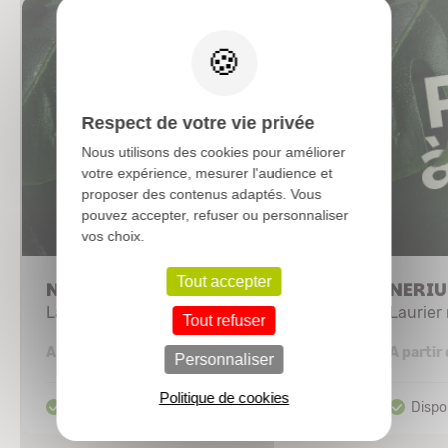
X
Respect de votre vie privée
Nous utilisons des cookies pour améliorer
votre expérience, mesurer l'audience et
proposer des contenus adaptés. Vous
pouvez accepter, refuser ou personnaliser
vos choix.
Tout accepter
NERIUM oleander 'Neguev'
NERIU
Laurier rose
Laurier
Tout refuser
13,20 €
A partir de
A partir
Personnaliser
Politique de cookies