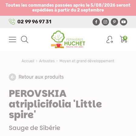
Panneau de gestion des cookies
Toutes les commandes passées après le 5/08/2026 seront
expédiées à partir du 2 septembre
02 99 96 97 31
0
Accueil
Arbustes
Moyen et grand développement
Retour aux produits
PEROVSKIA
atriplicifolia 'Little
spire'
Sauge de Sibérie