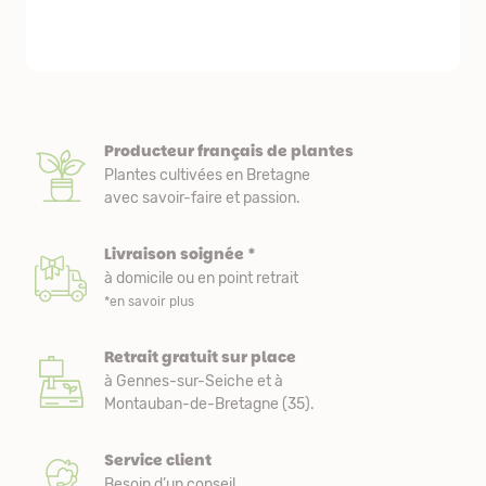
première comm
nous avons a
Producteur français de plantes
Plantes cultivées en Bretagne
avec savoir-faire et passion.
Livraison soignée *
à domicile ou en point retrait
*en savoir plus
Retrait gratuit sur place
à Gennes-sur-Seiche et à
Montauban-de-Bretagne (35).
Service client
Besoin d’un conseil,