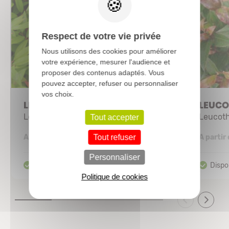
Respect de votre vie privée
Nous utilisons des cookies pour améliorer
votre expérience, mesurer l'audience et
proposer des contenus adaptés. Vous
pouvez accepter, refuser ou personnaliser
vos choix.
LEUCOTHOE 'Lovita®'
LEUCOT
Leucothoe 'Lovita'
Leucoth
Tout accepter
3,58 €
A partir de
Tout refuser
A partir
Personnaliser
Politique de cookies