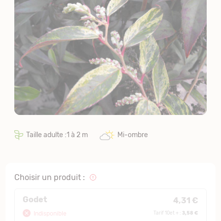
Taille adulte :1 à 2 m
Mi-ombre
Choisir un produit :
Godet
4,31 €
3,58 €
Indisponible
Tarif 10et + :