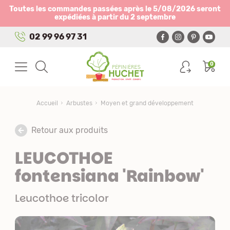
Panneau de gestion des cookies
Toutes les commandes passées après le 5/08/2026 seront
expédiées à partir du 2 septembre
02 99 96 97 31
0
Accueil
Arbustes
Moyen et grand développement
Retour aux produits
LEUCOTHOE
fontensiana 'Rainbow'
Leucothoe tricolor