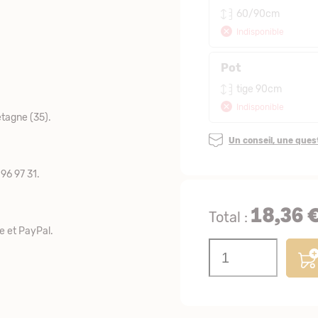
60/90cm
Indisponible
Pot
tige 90cm
Indisponible
tagne (35).
Un conseil, une que
96 97 31.
18,36 
Total :
e et PayPal.