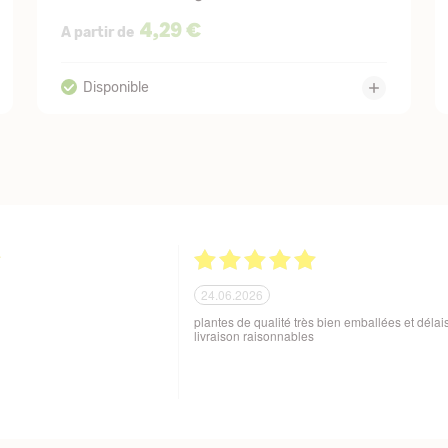
4,29 €
A partir de
21.06.2026
ballage soigné des produits
Tout est parfait. Je suis enchantée Quoi de plus
 aux variations de
Excellente maison et plantes de qualité. Merci
sques de manutention en cours
beaucoup. Je vous recommande. Cordialemen