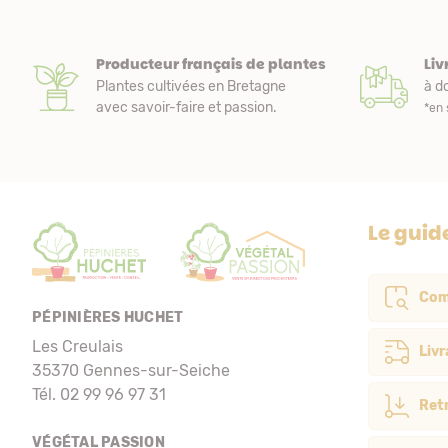
Producteur français de plantes
Liv
Plantes cultivées en Bretagne
à do
avec savoir-faire et passion.
*en 
Le guid
Com
PÉPINIÈRES HUCHET
Les Creulais
Livr
35370 Gennes-sur-Seiche
Tél. 02 99 96 97 31
Retr
VÉGÉTAL PASSION