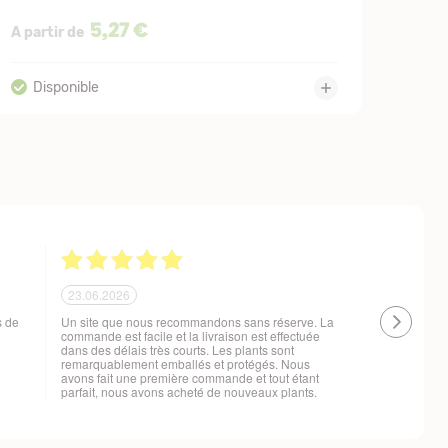
5,27 €
A partir de
21.06.2026
20.06.2026
 !
Ras, la livraison est conforme à mes attentes
Livraison à 
changement d
t