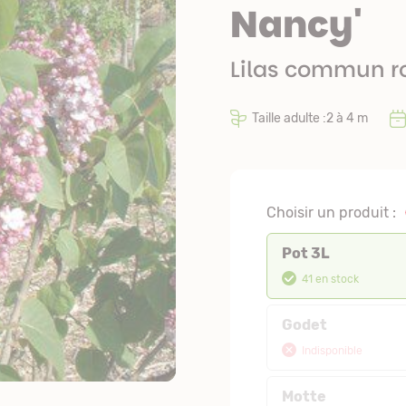
Nancy'
Lilas commun r
Taille adulte :2 à 4 m
Choisir un produit :
Pot 3L
41 en stock
Godet
Indisponible
Motte