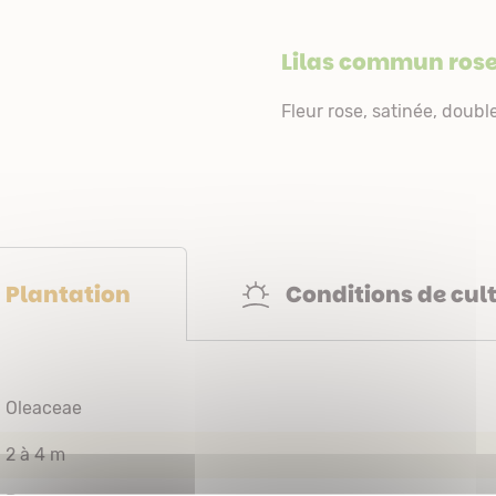
Lilas commun rose 
Fleur rose, satinée, doubl
Conditions de cul
Plantation
Oleaceae
2 à 4 m