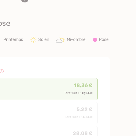
ose
Printemps
Soleil
Mi-ombre
Rose
18,36 €
17,54 €
Tarif 10et + :
5,22 €
4,34 €
Tarif 10et + :
28,08 €