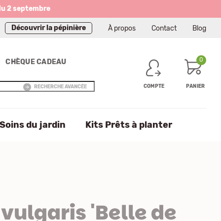
du 2 septembre
Découvrir la pépinière
À propos
Contact
Blog
0
CHÈQUE CADEAU
COMPTE
PANIER
RECHERCHE AVANCÉE
Soins du jardin
Kits Prêts à planter
ulgaris 'Belle de