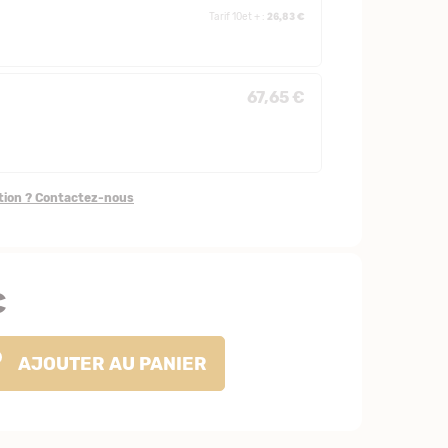
26,83 €
Tarif 10et + :
67,65 €
stion ? Contactez-nous
€
AJOUTER
AU PANIER