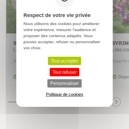
Respect de votre vie privée
Nous utilisons des cookies pour améliorer
votre expérience, mesurer l'audience et
proposer des contenus adaptés. Vous
pouvez accepter, refuser ou personnaliser
SYRINGA patula 'Miss Kim'
SYRIN
vos choix.
Lilas
Lilas 
4,29 €
Tout accepter
A partir de
A partir
Tout refuser
Personnaliser
Politique de cookies