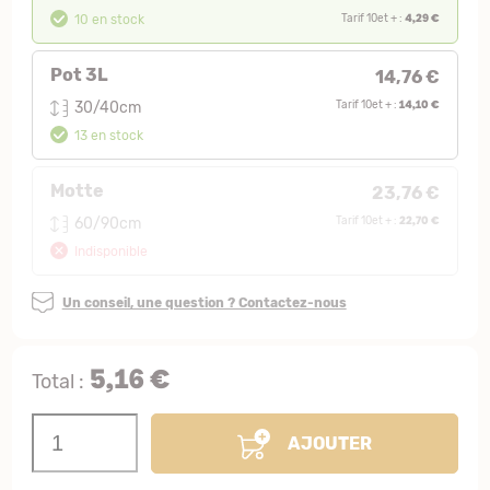
4,29 €
10 en stock
Tarif 10et + :
Pot 3L
14,76 €
14,10 €
30/40cm
Tarif 10et + :
13 en stock
Motte
23,76 €
22,70 €
60/90cm
Tarif 10et + :
Indisponible
Un conseil, une question ? Contactez-nous
5,16 €
Total :
AJOUTER