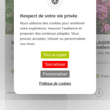
Respect de votre vie privée
Nous utilisons des cookies pour améliorer
votre expérience, mesurer l'audience et
proposer des contenus adaptés. Vous
pouvez accepter, refuser ou personnaliser
SYRINGA vulgaris 'Sensation'
LAGER
vos choix.
indien
Lilas commun
Lilas d
Tout accepter
4,34 €
A partir de
A partir
Tout refuser
Personnaliser
Politique de cookies