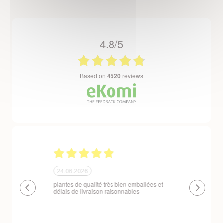
4.8/5
based on
4520
reviews
24.06.2026
23.06.2026
plantes de qualité très bien emballées et
Un site que
délais de livraison raisonnables
réserve. La c
livraison est
courts. Les 
emballés et p
première comm