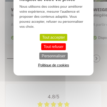
Nous utilisons des cookies pour améliorer
WEIGELA 'All summer Red'
WEIGEL
votre expérience, mesurer l'audience et
Weigélie
Weigéli
proposer des contenus adaptés. Vous
pouvez accepter, refuser ou personnaliser
10,71 €
A partir de
A partir
vos choix.
Tout accepter
Tout refuser
Personnaliser
Politique de cookies
4.8/5