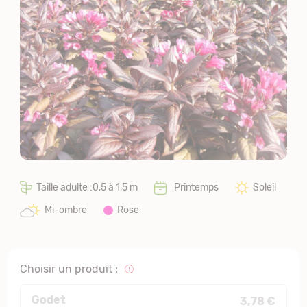
Taille adulte :0,5 à 1,5 m
Printemps
Soleil
Mi-ombre
Rose
Choisir un produit :
Godet
3,78 €