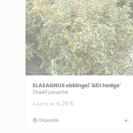
ELAEAGNUS ebbingei 'Gilt hedge'
Chalef panaché
4,29 €
A partir de