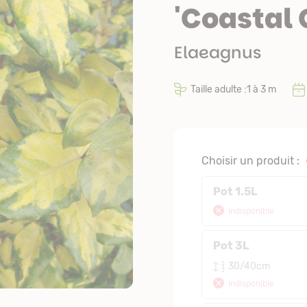
'Coastal 
Elaeagnus
Taille adulte :1 à 3 m
Choisir un produit :
Pot 1.5L
Indisponible
Pot 3L
30/40cm
Indisponible