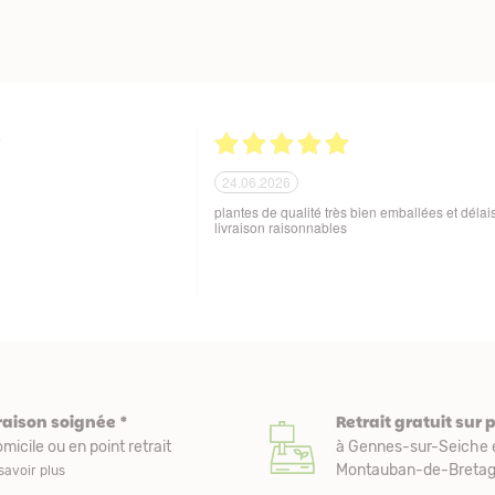
21.06.2026
ballage soigné des produits
Tout est parfait. Je suis enchantée Quoi de plus
 aux variations de
Excellente maison et plantes de qualité. Merci
sques de manutention en cours
beaucoup. Je vous recommande. Cordialemen
raison soignée *
Retrait gratuit sur 
micile ou en point retrait
à Gennes-sur-Seiche 
Montauban-de-Bretagn
savoir plus