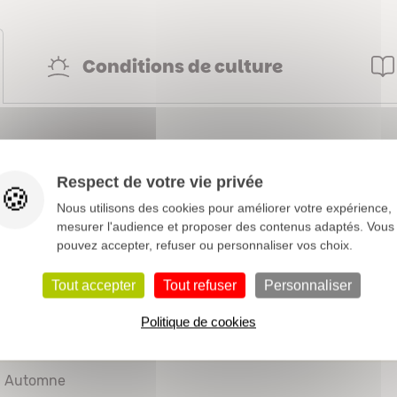
Conditions de culture
Elaeagnacées
Respect de votre vie privée
1 à 3 m
Nous utilisons des cookies pour améliorer votre expérience,
mesurer l'audience et proposer des contenus adaptés. Vous
Blanc
pouvez accepter, refuser ou personnaliser vos choix.
Haie
Massif
Tout accepter
Tout refuser
Personnaliser
Floraison automnale
Feuillage décoratif
Haie
Politique de cookies
Persistant
Automne