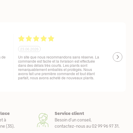
21.06.2026
20.06.2026
 !
Ras, la livraison est conforme à mes attentes
Livraison à 
changement d
t
place
Service client
et à
Besoin d’un conseil,
e (35).
contactez-nous au 02 99 96 97 31.