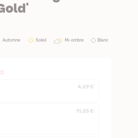
Gold'
Automne
Soleil
Mi-ombre
Blanc
4,29 €
11,25 €