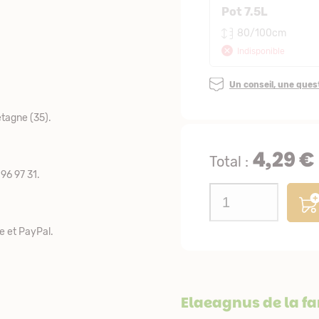
Pot 7.5L
80/100cm
Indisponible
Un conseil, une que
tagne (35).
4,29 €
Total :
96 97 31.
e et PayPal.
Elaeagnus de la f