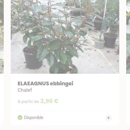
ELAEAGNUS ebbingei
Chalef
2,96 €
A partir de