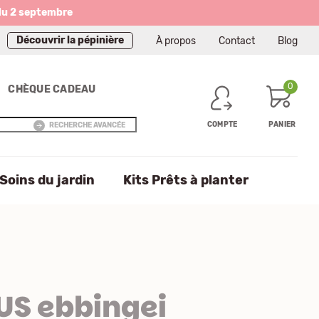
du 2 septembre
Découvrir la pépinière
À propos
Contact
Blog
0
CHÈQUE CADEAU
COMPTE
PANIER
RECHERCHE AVANCÉE
Soins du jardin
Kits Prêts à planter
S ebbingei