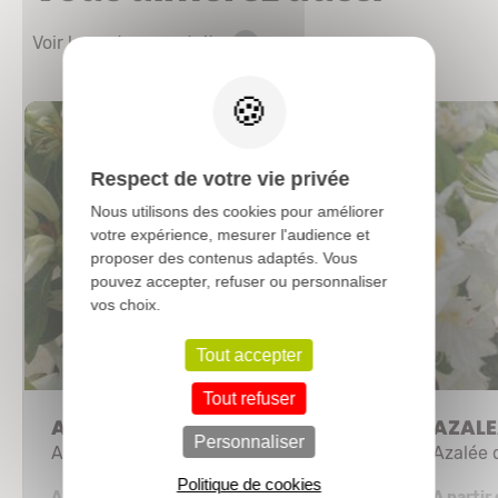
Voir les autres produits
X
Respect de votre vie privée
Nous utilisons des cookies pour améliorer
votre expérience, mesurer l'audience et
proposer des contenus adaptés. Vous
pouvez accepter, refuser ou personnaliser
vos choix.
Tout accepter
Tout refuser
AZALEA japonica 'Luzy'
AZALEA
Personnaliser
Azalée japonaise
Azalée 
Politique de cookies
3,33 €
A partir de
A partir