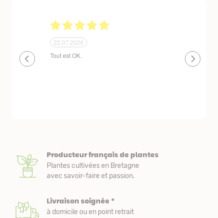
24.06.2026
23.06.2026
plantes de qualité très bien emballées et
Un site que
délais de livraison raisonnables
réserve. La c
livraison est
courts. Les 
emballés et p
première comm
nous avons a
Producteur français de plantes
Plantes cultivées en Bretagne
avec savoir-faire et passion.
Livraison soignée *
à domicile ou en point retrait