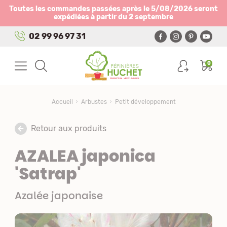
Panneau de gestion des cookies
Toutes les commandes passées après le 5/08/2026 seront
expédiées à partir du 2 septembre
02 99 96 97 31
0
Accueil
Arbustes
Petit développement
Retour aux produits
AZALEA japonica
'Satrap'
Azalée japonaise