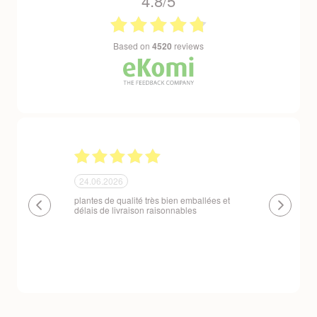
4.8/5
based on
4520
reviews
24.06.2026
23.06.2026
plantes de qualité très bien emballées et
Un site que
délais de livraison raisonnables
réserve. La c
livraison est
courts. Les 
emballés et p
première comm
nous avons a