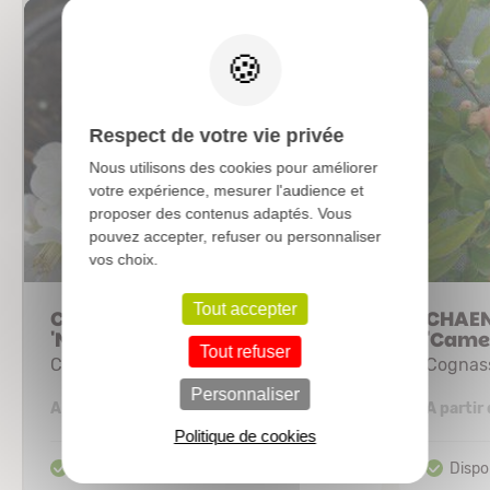
X
Respect de votre vie privée
Nous utilisons des cookies pour améliorer
votre expérience, mesurer l'audience et
proposer des contenus adaptés. Vous
pouvez accepter, refuser ou personnaliser
vos choix.
Tout accepter
CHAENOMELES speciosa
CHAEN
'Nivalis'
'Came
Tout refuser
Cognassier du japon
Cognass
Personnaliser
3,41 €
A partir de
A partir
Politique de cookies