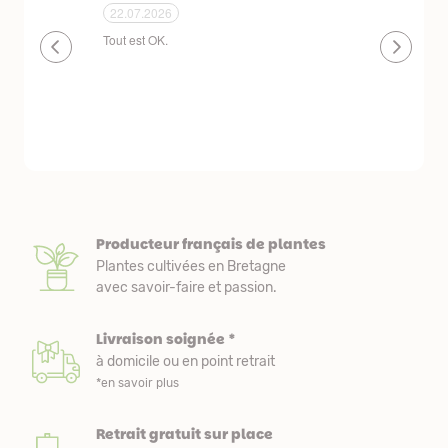
24.06.2026
23.06.2026
plantes de qualité très bien emballées et
Un site que
délais de livraison raisonnables
réserve. La c
livraison est
courts. Les 
emballés et p
première comm
nous avons a
Producteur français de plantes
Plantes cultivées en Bretagne
avec savoir-faire et passion.
Livraison soignée *
à domicile ou en point retrait
*en savoir plus
Retrait gratuit sur place