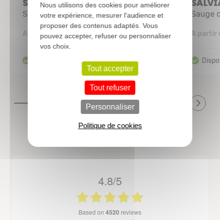
SALVIA 'Royal bumble'
SALVI
Nous utilisons des cookies pour améliorer
Sauge
Sauge d
votre expérience, mesurer l'audience et
proposer des contenus adaptés. Vous
2,94 €
A partir de
A partir
pouvez accepter, refuser ou personnaliser
vos choix.
Tout accepter
Tout refuser
Personnaliser
Politique de cookies
4.8/5
based on
4520
reviews