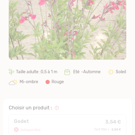
Taille adulte :0,5 à 1 m
Eté
Automne
Soleil
Mi-ombre
Rouge
Choisir un produit :
Godet
3,54 €
2,94 €
Indisponible
Tarif 10et + :