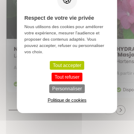
Respect de votre vie privée
Nous utilisons des cookies pour améliorer
votre expérience, mesurer l'audience et
proposer des contenus adaptés. Vous
pouvez accepter, refuser ou personnaliser
NERIUM oleander 'Neguev'
HYDRA
vos choix.
'Masja
Laurier rose
Hortens
Tout accepter
13,20 €
A partir de
A partir
Tout refuser
Personnaliser
Politique de cookies