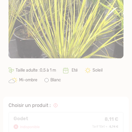
Taille adulte :0,5 à 1 m
Eté
Soleil
Mi-ombre
Blanc
Choisir un produit :
Godet
8,11 €
6,74 €
Indisponible
Tarif 10et + :