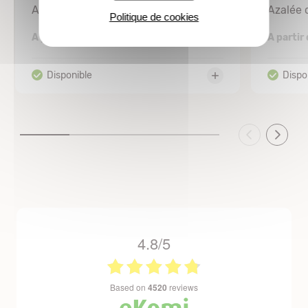
Azalée du Japon
Azalée 
Politique de cookies
3,33 €
A partir de
A partir
4.8/5
based on
4520
reviews