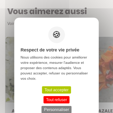
Vous aimerez aussi
X
Voir les autres produits
Respect de votre vie privée
Nous utilisons des cookies pour améliorer
votre expérience, mesurer l'audience et
proposer des contenus adaptés. Vous
pouvez accepter, refuser ou personnaliser
vos choix.
Tout accepter
Tout refuser
Personnaliser
AZALEA japonica 'Palestrina'
AZALEA