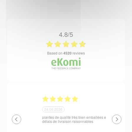
4.8/5
based on
4520
reviews
24.06.2026
23.06.2026
plantes de qualité très bien emballées et
Un site que
délais de livraison raisonnables
réserve. La c
livraison est
courts. Les 