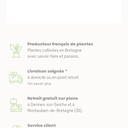
emballés et p
première comm
nous avons a
Producteur français de plantes
Plantes cultivées en Bretagne
avec savoir-faire et passion.
Livraison soignée *
à domicile ou en point retrait
*en savoir plus
Retrait gratuit sur place
à Gennes-sur-Seiche et à
Montauban-de-Bretagne (35).
Service client