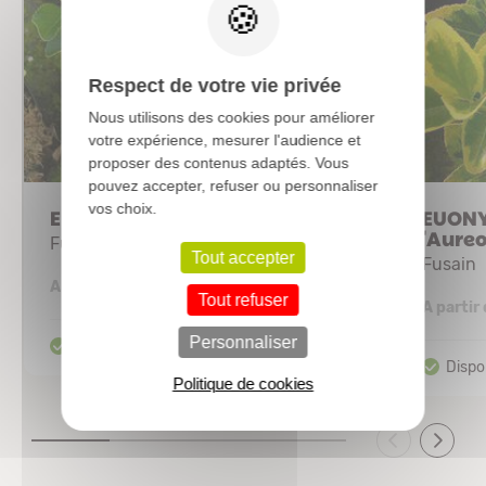
Respect de votre vie privée
Nous utilisons des cookies pour améliorer
votre expérience, mesurer l'audience et
proposer des contenus adaptés. Vous
pouvez accepter, refuser ou personnaliser
vos choix.
EUONYMUS japonicus
EUONY
'Aure
Fusain
Tout accepter
Fusain
3,06 €
A partir de
Tout refuser
A partir
Personnaliser
Politique de cookies