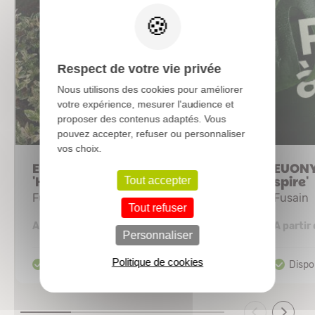
Respect de votre vie privée
Nous utilisons des cookies pour améliorer
votre expérience, mesurer l'audience et
proposer des contenus adaptés. Vous
pouvez accepter, refuser ou personnaliser
vos choix.
EUONYMUS fortunei
EUONY
'Harlequin'
spire'
Tout accepter
Fusain
Fusain
Tout refuser
2,89 €
A partir de
A partir
Personnaliser
Politique de cookies