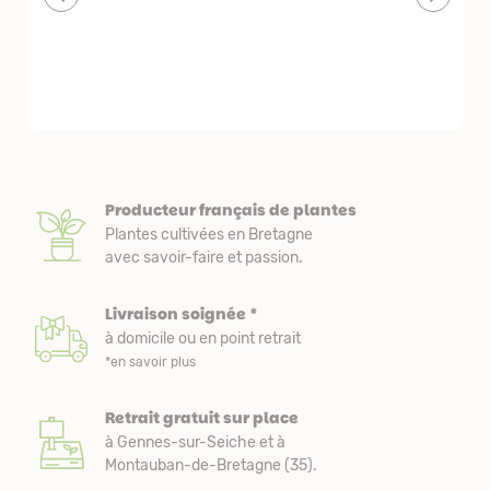
délais de livraison raisonnables
réserve. La c
livraison est
courts. Les 
emballés et p
première comm
nous avons a
Producteur français de plantes
Plantes cultivées en Bretagne
avec savoir-faire et passion.
Livraison soignée *
à domicile ou en point retrait
*en savoir plus
Retrait gratuit sur place
à Gennes-sur-Seiche et à
Montauban-de-Bretagne (35).