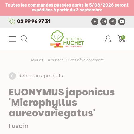
Panneau de gestion des cookies
Toutes les commandes passées après le 5/08/2026 seront
expédiées à partir du 2 septembre
02 99 96 97 31
0
Accueil
Arbustes
Petit développement
Retour aux produits
EUONYMUS japonicus
'Microphyllus
aureovariegatus'
Fusain