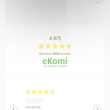
4.8/5
based on
4520
reviews
24.06.2026
23.06.2026
plantes de qualité très bien emballées et
Un site que