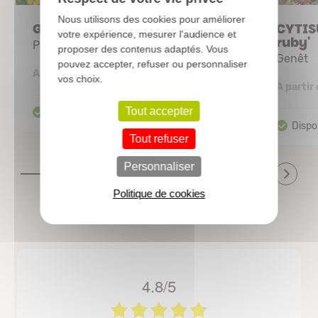
Nous utilisons des cookies pour améliorer
GENISTA hispanica
CYTIS
votre expérience, mesurer l'audience et
ruby'
Petit genêt d'Espagne
proposer des contenus adaptés. Vous
Genêt
pouvez accepter, refuser ou personnaliser
4,58 €
A partir de
vos choix.
A partir
Tout accepter
Tout refuser
Personnaliser
Politique de cookies
4.8/5