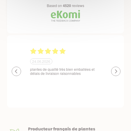
based on
4520
reviews
24.06.2026
23.06.2026
plantes de qualité très bien emballées et
Un site que
délais de livraison raisonnables
réserve. La c
livraison est
courts. Les 
emballés et p
première comm
nous avons a
Producteur français de plantes