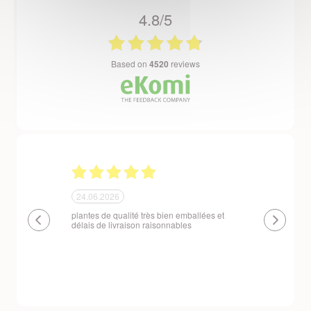
4.8/5
based on
4520
reviews
24.06.2026
23.06.2026
plantes de qualité très bien emballées et
Un site que
délais de livraison raisonnables
réserve. La c
livraison est
courts. Les 
emballés et p
première comm
nous avons a