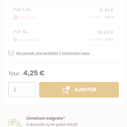
Pot 1.5L
8,41 €
6,98 €
Indisponible
Tarif 10et + :
Pot 3L
10,60 €
9,97 €
Indisponible
Tarif 10et + :
Un conseil, une question ? Contactez-nous
4,25 €
Total :
AJOUTER
Livraison soignée*
à domicile ou en point retrait