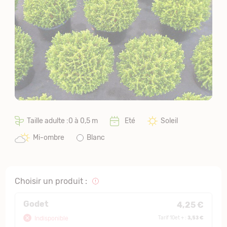
Taille adulte :0 à 0,5 m
Eté
Soleil
Mi-ombre
Blanc
Choisir un produit :
Godet
4,25 €
3,53 €
Indisponible
Tarif 10et + :