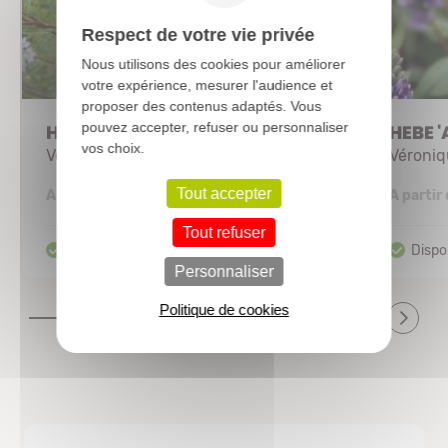
Respect de votre vie privée
Nous utilisons des cookies pour améliorer
votre expérience, mesurer l'audience et
proposer des contenus adaptés. Vous
pouvez accepter, refuser ou personnaliser
HEBE diosmifolia
HEBE 
vos choix.
Véronique arbustive
Véroni
3,53 €
Tout accepter
A partir de
A partir
Tout refuser
Personnaliser
Politique de cookies