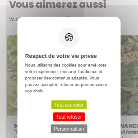
Vous aimerez aussi
Voir les autres produits
X
Respect de votre vie privée
Nous utilisons des cookies pour améliorer
votre expérience, mesurer l'audience et
proposer des contenus adaptés. Vous
pouvez accepter, refuser ou personnaliser
vos choix.
Tout accepter
Tout refuser
NANDINA domestica
NANDI
Personnaliser
'Twilight®'
strea