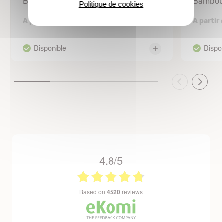
Bambou sacré nain
Bambou
Politique de cookies
6,19 €
A partir de
A partir
4.8/5
based on
4520
reviews