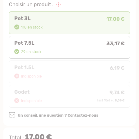
Choisir un produit :
Pot 3L
17,00 €
118 en stock
Pot 7.5L
33,17 €
29 en stock
Pot 1.5L
6,19 €
Indisponible
Godet
9,74 €
8,09 €
Indisponible
Tarif 10et + :
Un conseil, une question ? Contactez-nous
17,00 €
Total :