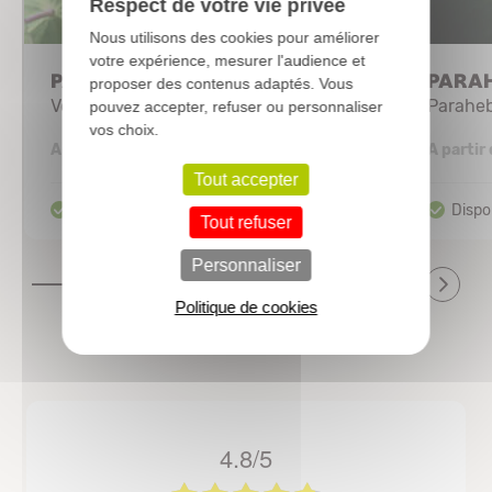
Respect de votre vie privée
Nous utilisons des cookies pour améliorer
votre expérience, mesurer l'audience et
PARAHEBE perfoliata
PARAH
proposer des contenus adaptés. Vous
Véronique australienne
Parahe
pouvez accepter, refuser ou personnaliser
vos choix.
2,94 €
A partir de
A partir
Tout accepter
Tout refuser
Personnaliser
Politique de cookies
4.8/5