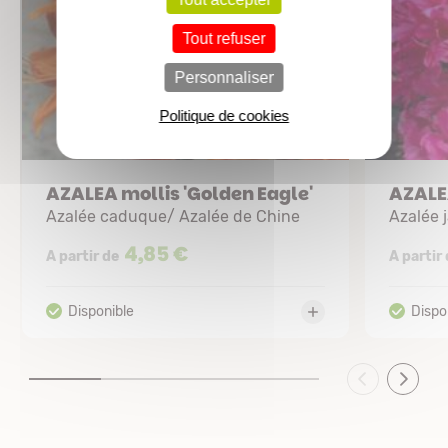
Tout refuser
Personnaliser
Politique de cookies
AZALEA mollis 'Golden Eagle'
AZALEA
Azalée caduque/ Azalée de Chine
Azalée 
4,85 €
A partir de
A partir