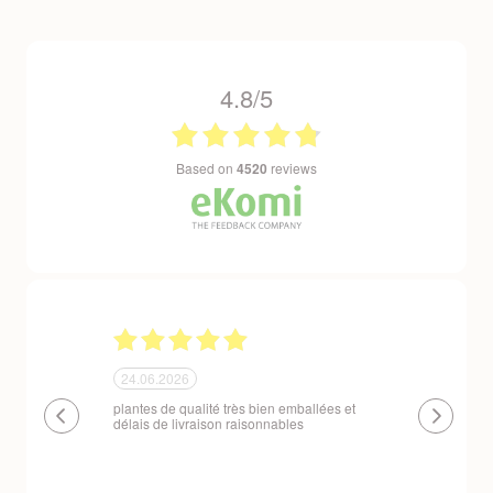
4.8/5
based on
4520
reviews
24.06.2026
23.06.2026
plantes de qualité très bien emballées et
Un site que
délais de livraison raisonnables
réserve. La c
livraison est
courts. Les 
emballés et p
première comm