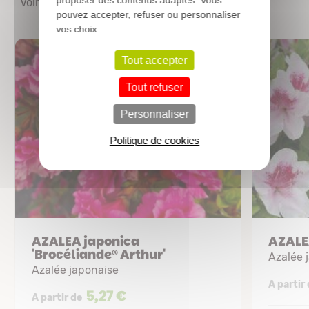
Voir les autres produits
pouvez accepter, refuser ou personnaliser
vos choix.
Tout accepter
Tout refuser
Personnaliser
Politique de cookies
AZALEA japonica
AZALEA
'Brocéliande® Arthur'
Azalée 
Azalée japonaise
A partir
5,27 €
A partir de