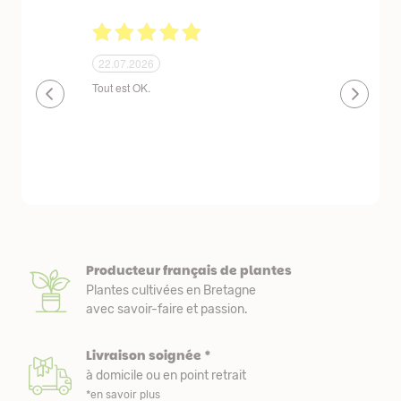
24.06.2026
23.06.2026
plantes de qualité très bien emballées et
Un site que
délais de livraison raisonnables
réserve. La c
livraison est
courts. Les 
emballés et p
première comm
nous avons a
Producteur français de plantes
Plantes cultivées en Bretagne
avec savoir-faire et passion.
Livraison soignée *
à domicile ou en point retrait
*en savoir plus